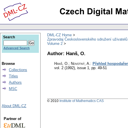
DML-CZ Home
Search
Zpravodaj Československého sdružení uživatel
Volume 2
Advanced Search
Author: Hanš, O.
Browse
Hanš, O.; Novotný, A.
:
Přehled hospodařen
vol. 2 (1992), issue 1
,
pp. 49-51
Collections
Titles
Authors
MSC
© 2010
Institute of Mathematics CAS
About DML-CZ
Partner of