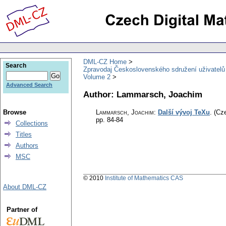
DML-CZ Home
Search
Zpravodaj Československého sdružení uživatel
Volume 2
Advanced Search
Author: Lammarsch, Joachim
Browse
Lammarsch, Joachim
:
Další vývoj TeXu
.
(Cz
pp. 84-84
Collections
Titles
Authors
MSC
© 2010
Institute of Mathematics CAS
About DML-CZ
Partner of