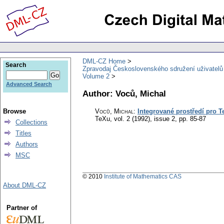
DML-CZ Home
Search
Zpravodaj Československého sdružení uživatel
Volume 2
Advanced Search
Author: Voců, Michal
Browse
Voců, Michal
:
Integrované prostředí pro T
TeXu
,
vol. 2 (1992), issue 2
,
pp. 85-87
Collections
Titles
Authors
MSC
© 2010
Institute of Mathematics CAS
About DML-CZ
Partner of