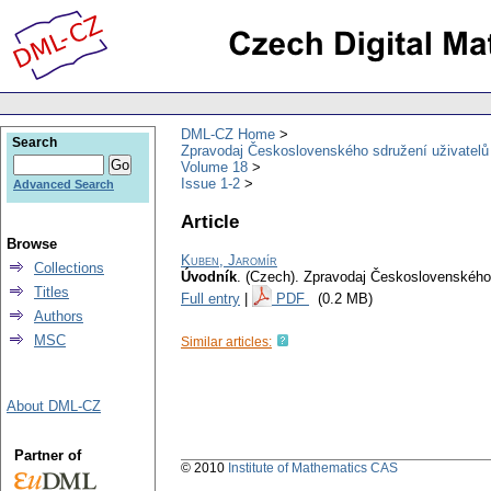
DML-CZ Home
Search
Zpravodaj Československého sdružení uživatel
Volume 18
Issue 1-2
Advanced Search
Article
Browse
Kuben, Jaromír
Collections
Úvodník
.
(Czech).
Zpravodaj Československého 
Titles
Full entry
|
PDF
(0.2 MB)
Authors
MSC
Similar articles:
About DML-CZ
Partner of
© 2010
Institute of Mathematics CAS