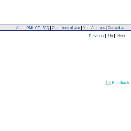
About DML-CZ
|
FAQ
|
Conditions of Use
|
Math Archives
|
Contact Us
Previous
|
Up
|
Next
Feedback