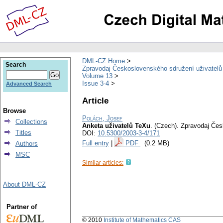
DML-CZ Home
Search
Zpravodaj Československého sdružení uživatel
Volume 13
Issue 3-4
Advanced Search
Article
Browse
Polách, Josef
Collections
Anketa uživatelů TeXu
.
(Czech).
Zpravodaj Čes
Titles
DOI:
10.5300/2003-3-4/171
Full entry
|
PDF
(0.2 MB)
Authors
MSC
Similar articles:
About DML-CZ
Partner of
© 2010
Institute of Mathematics CAS