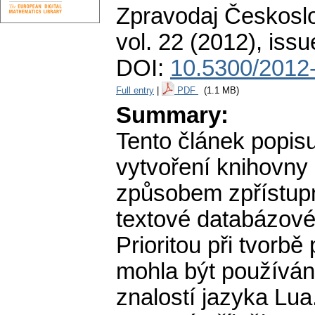
Zpravodaj Českoslo
vol. 22 (2012), issu
DOI:
10.5300/2012
Full entry
|
PDF
(1.1 MB)
Summary:
Tento článek popisu
vytvoření knihovny
způsobem zpřístup
textové databázové
Prioritou při tvorb
mohla být používán
znalostí jazyka Lua