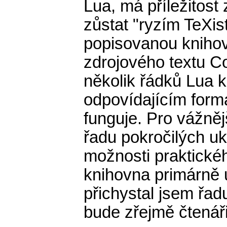
Lua, má příležitost 
zůstat "ryzím TeXi
popisovanou knihov
zdrojového textu C
několik řádků Lua 
odpovídajícím formá
funguje. Pro vážněj
řadu pokročilých u
možnosti praktickéh
knihovna primárně 
přichystal jsem řad
bude zřejmě čtenáři