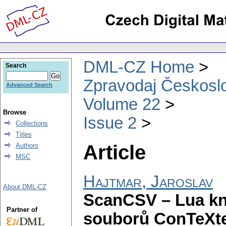
DML-CZ Home
Search
Zpravodaj Českoslo
Advanced Search
Volume 22
Browse
Issue 2
Collections
Titles
Article
Authors
MSC
Hajtmar, Jaroslav
About DML-CZ
ScanCSV – Lua kn
Partner of
souborů ConTeXt