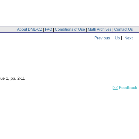
About DML-CZ
|
FAQ
|
Conditions of Use
|
Math Archives
|
Contact Us
Previous
|
Up
|
Next
sue 1
,
pp. 2-11
Feedback