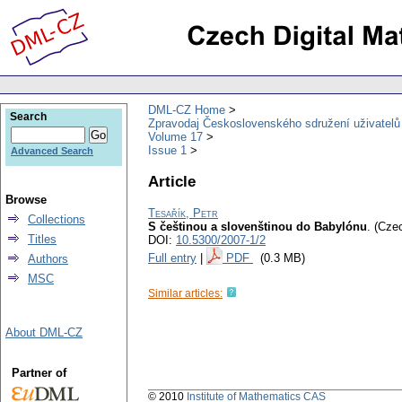
DML-CZ Home
Search
Zpravodaj Československého sdružení uživatel
Volume 17
Issue 1
Advanced Search
Article
Browse
Tesařík, Petr
Collections
S češtinou a slovenštinou do Babylónu
.
(Czec
Titles
DOI:
10.5300/2007-1/2
Full entry
|
PDF
(0.3 MB)
Authors
MSC
Similar articles:
About DML-CZ
Partner of
© 2010
Institute of Mathematics CAS