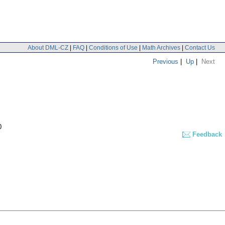
About DML-CZ
|
FAQ
|
Conditions of Use
|
Math Archives
|
Contact Us
Previous
|
Up
|
Next
0
Feedback