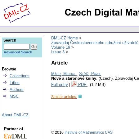
DML-CZ Home
Search
Zpravodaj Československého sdružení uživatel
Volume 19
Issue 3
Advanced Search
Article
Browse
Mádr, Michal
;
Stříž, Pavel
Collections
Nové a staronové knihy
.
(Czech).
Zpravodaj Če
Titles
Full entry
|
PDF
(1.2 MB)
Authors
MSC
Similar articles:
About DML-CZ
Partner of
© 2010
Institute of Mathematics CAS