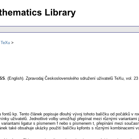
ů TeXu
FSS
.
(English).
Zpravodaj Československého sdružení uživatelů TeXu
,
vol. 23
 fontů kp. Tento článek popisuje dlouhý vývoj tohoto balíčku od počátků v ro
mínky uživatelů. Jednotlivé volby umožňují přepínat mezi různými variantami 
i variantami ligatur s písmenem f nebo s písmenem t, přepínání mezi souča
nek také obsahuje ukázky použití balíčku kpfonts s různými kombinacemi vo