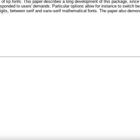
of kp fonts. This paper describes a long development of this package, since i
onded to users' demands. Particular options allow for instance to switch betwe
 digits, between serif and sans-serif mathematical fonts. The paper also dem