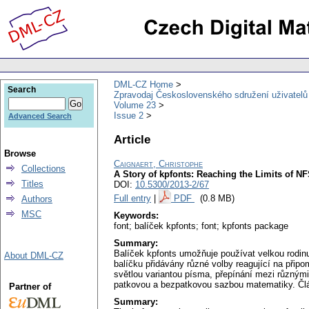
DML-CZ Home
Search
Zpravodaj Československého sdružení uživatel
Volume 23
Issue 2
Advanced Search
Article
Browse
Caignaert, Christophe
Collections
A Story of kpfonts: Reaching the Limits of N
Titles
DOI:
10.5300/2013-2/67
Full entry
|
PDF
(0.8 MB)
Authors
MSC
Keywords:
font; balíček kpfonts; font; kpfonts package
Summary:
Balíček kpfonts umožňuje používat velkou rodinu
About DML-CZ
balíčku přidávány různé volby reagující na připo
světlou variantou písma, přepínání mezi různým
patkovou a bezpatkovou sazbou matematiky. Člá
Partner of
Summary: