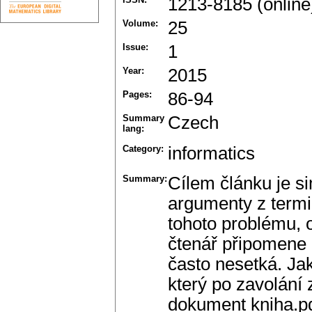
1213-8185 (online
Volume:
25
Issue:
1
Year:
2015
Pages:
86-94
Summary
Czech
lang:
Category:
informatics
Summary:
Cílem článku je s
argumenty z termi
tohoto problému, o
čtenář připomene 
často nesetká. Ja
který po zavolání 
dokument kniha.pd