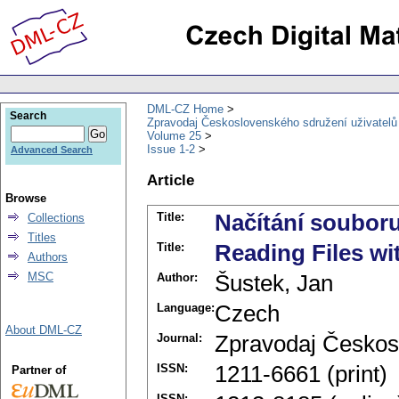
DML-CZ Home
Search
Zpravodaj Československého sdružení uživatel
Volume 25
Issue 1-2
Advanced Search
Article
Browse
Title:
Načítání soubor
Collections
Titles
Title:
Reading Files wi
Authors
MSC
Author:
Šustek, Jan
Language:
Czech
About DML-CZ
Journal:
Zpravodaj Českos
ISSN:
1211-6661 (print)
Partner of
ISSN: