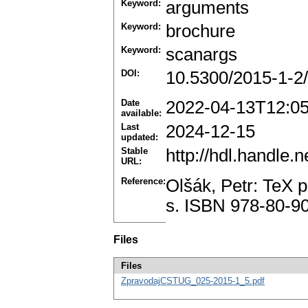
Keyword:
arguments
Keyword:
brochure
Keyword:
scanargs
DOI:
10.5300/2015-1-2
Date
2022-04-13T12:0
available:
Last
2024-12-15
updated:
Stable
http://hdl.handle
URL:
Reference:
Olšák, Petr: TeX 
s. ISBN 978-80-9
Files
Files
ZpravodajCSTUG_025-2015-1_5.pdf