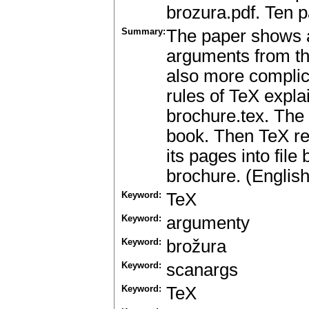
brozura.pdf. Ten p
Summary:
The paper shows a 
arguments from th
also more complic
rules of TeX explai
brochure.tex. The 
book. Then TeX re
its pages into file
brochure. (English
Keyword:
TeX
Keyword:
argumenty
Keyword:
brožura
Keyword:
scanargs
Keyword:
TeX