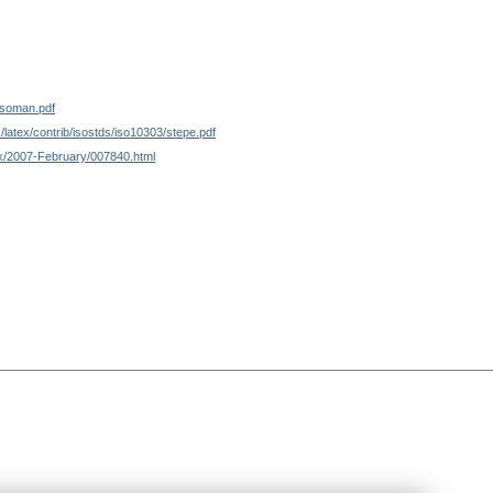
/isoman.pdf
/latex/contrib/isostds/iso10303/stepe.pdf
hax/2007-February/007840.html