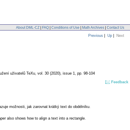
About DML-CZ
|
FAQ
|
Conditions of Use
|
Math Archives
|
Contact Us
Previous
|
Up
|
Next
užení uživatelů TeXu
,
vol. 30 (2020), issue 1
,
pp. 98-104
Feedback
zuje možnosti, jak zarovnat krátký text do obdélníku.
per also shows how to align a text into a rectangle.