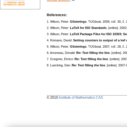
References:
1. Wilson, Peter:
Glisterings
. TUGboat. 2009, roč. 30, č. 
2. Wilson, Peter:
LaTeX for ISO Standards
. [online]. 200
3. Wilson, Peter:
LaTeX Package Files for ISO 10303: S
4. Romano, David:
Setting counters to output of a \r
5. Wilson, Peter:
Glisterings
. TUGboat. 2007, roč. 28, č. 
6. Arseneau, Donald:
Re: Text filling the line
. [online]. 
7. Gregorio, Enrico:
Re: Text filling the line
. [online]. 2
8. Luecking, Dan:
Re: Text filling the line
. [online]. 2007
© 2010
Institute of Mathematics CAS