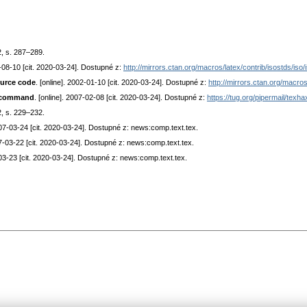
2, s. 287–289.
2-08-10 [cit. 2020-03-24]. Dostupné z:
http://mirrors.ctan.org/macros/latex/contrib/isostds/iso
ource code
. [online]. 2002-01-10 [cit. 2020-03-24]. Dostupné z:
http://mirrors.ctan.org/macros
ef command
. [online]. 2007-02-08 [cit. 2020-03-24]. Dostupné z:
https://tug.org/pipermail/tex
2, s. 229–232.
2007-03-24 [cit. 2020-03-24]. Dostupné z: news:comp.text.tex.
007-03-22 [cit. 2020-03-24]. Dostupné z: news:comp.text.tex.
-03-23 [cit. 2020-03-24]. Dostupné z: news:comp.text.tex.