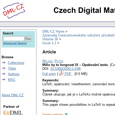
DML-CZ Home
Search
Zpravodaj Československého sdružení uživatel
Volume 30
Issue 1-2
Advanced Search
Article
Browse
Wilson, Peter
Collections
Mělo by to fungovat IX – Opakování textu
.
(Cz
Titles
DOI:
10.5300/2020-1-2/98
Full entry
|
PDF
(0.5 MB)
Authors
MSC
Keywords:
LaTeX; opakování; \newtheorem; zarovnání textu; 
Summary:
Článek ukazuje, jak je v LaTeXu možné opakovat 
About DML-CZ
Summary:
This paper shows possibilities in LaTeX to repeat
Partner of
Similar articles: