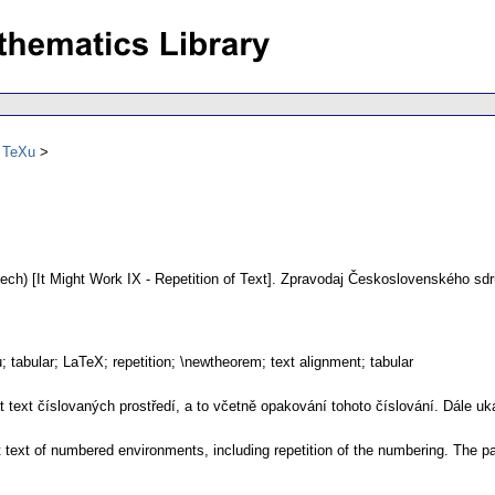
ů TeXu
ech) [It Might Work IX - Repetition of Text].
Zpravodaj Československého sdr
tabular; LaTeX; repetition; \newtheorem; text alignment; tabular
text číslovaných prostředí, a to včetně opakování tohoto číslování. Dále uka
 text of numbered environments, including repetition of the numbering. The pa