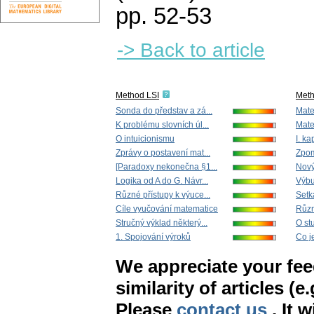
pp. 52-53
-> Back to article
Method LSI
Met
Sonda do představ a zá...
Mate
K problému slovních úl...
Mate
O intuicionismu
I. ka
Zprávy o postavení mat...
Zpom
[Paradoxy nekonečna §1...
Nový
Logika od A do G. Návr...
Výbu
Různé přístupy k výuce...
Setk
Cíle vyučování matematice
Různ
Stručný výklad některý...
O stu
1. Spojování výroků
Co j
We appreciate your fe
similarity of articles (e
Please
contact us
. It 