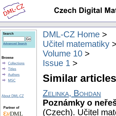
DML-CZ Home
Search
Učitel matematiky
Advanced Search
Volume 10
Browse
Issue 1
Collections
Titles
Similar articles
Authors
MSC
Zelinka, Bohdan
About DML-CZ
Poznámky o neřeši
Partner of
(Czech).
Učitel ma