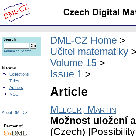
DML-CZ Home
Search
Učitel matematiky
Advanced Search
Volume 15
Browse
Issue 1
Collections
Titles
Article
Authors
MSC
Melcer, Martin
About DML-CZ
Možnost uložení a
Partner of
(Czech) [Possibility