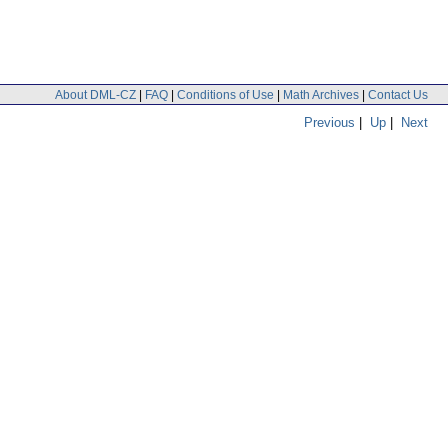
About DML-CZ
|
FAQ
|
Conditions of Use
|
Math Archives
|
Contact Us
Previous
|
Up
|
Next