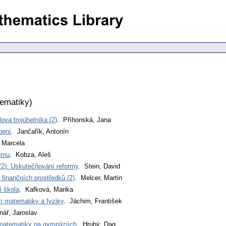
tematiky
)
va trojúhelníka (2)
. Příhonská, Jana
bení
. Jančařík, Antonín
 Marcela
rému
. Kobza, Aleš
2): Uskutečňování reformy
. Stein, David
 finančních prostředků (2)
. Melcer, Martin
ní škola
. Kafková, Marika
m matematiky a fyziky
. Jáchim, František
nář, Jaroslav
ů matematiky na gymnáziích
. Hrubý, Dag