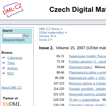
DML-CZ Home
Search
Učitel matematiky
Volume 15
Issue 2
Advanced Search
Issue 2,
Volume 15, 2007
(
Učitel ma
Browse
65-71
Separované modely Pascalo
Collections
72-78
Početní algoritmy II - náso
Titles
79-88
Vlastnosti funkcí
. Miková,
Authors
89-94
Planimetrická úloha o ext
MSC
95-106
Matematické války v USA (
107-113
Možnosti uložení a získání
About DML-CZ
114-120
Virtuální prostředí - globál
121-123
Honeywell českým učitelů
Partner of
124-126
Tři dny s matematikou
. Mi
126-128
Celostátní setkání učitel