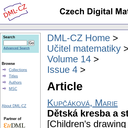
DML-CZ Home
Search
Učitel matematiky
Advanced Search
Volume 14
Browse
Issue 4
Collections
Titles
Article
Authors
MSC
Kupčáková, Marie
About DML-CZ
Dětská kresba a s
Partner of
[Children's drawing 