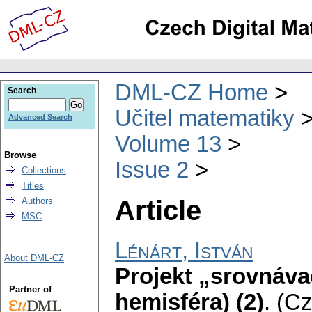
DML-CZ Home
Search
Učitel matematiky
Advanced Search
Volume 13
Browse
Issue 2
Collections
Titles
Article
Authors
MSC
Lénárt, István
About DML-CZ
Projekt „srovnávac
Partner of
hemisféra) (2)
.
(Cz