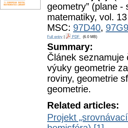
geometry” (plane - 
matematiky
,
vol. 13
MSC:
97D40
,
97G
Full entry
|
PDF
(6.0 MB)
Summary:
Článek seznamuje 
výuky geometrie za
roviny, geometrie s
geometrie.
Related articles:
Projekt „srovnávací 