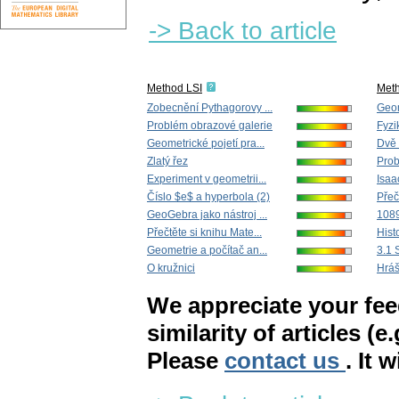
-> Back to article
Method LSI
Met
Zobecnění Pythagorovy ...
Geom
Problém obrazové galerie
Fyzi
Geometrické pojetí pra...
Dvě 
Zlatý řez
Prob
Experiment v geometrii...
Isaa
Číslo $e$ a hyperbola (2)
Přeč
GeoGebra jako nástroj ...
1089 
Přečtěte si knihu Mate...
Hist
Geometrie a počítač an...
3.1 
O kružnici
Hráš
We appreciate your fe
similarity of articles (e
Please
contact us
. It 