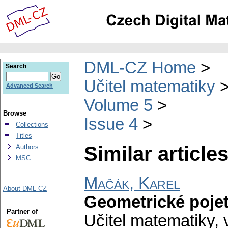
DML-CZ Home
Search
Učitel matematiky
Advanced Search
Volume 5
Browse
Issue 4
Collections
Titles
Similar articles
Authors
MSC
Mačák, Karel
About DML-CZ
Geometrické pojet
Partner of
Učitel matematiky
,