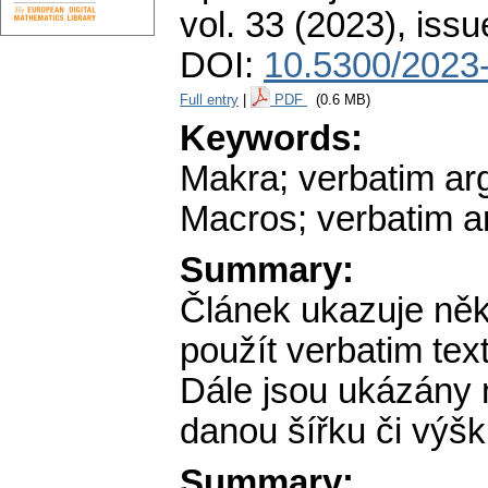
vol. 33 (2023), issu
DOI:
10.5300/2023-
Full entry
|
PDF
(0.6 MB)
Keywords:
Makra; verbatim ar
Macros; verbatim a
Summary:
Článek ukazuje něk
použít verbatim tex
Dále jsou ukázány m
danou šířku či výšk
Summary: