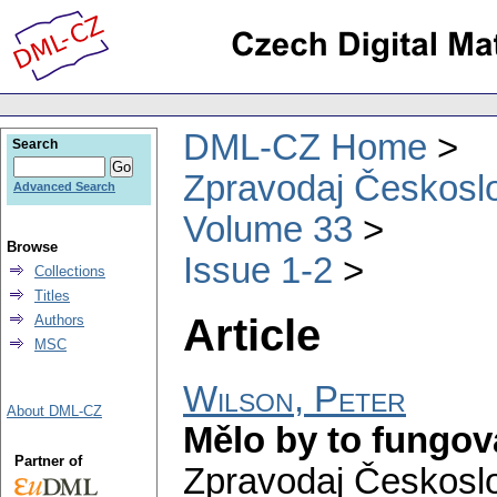
DML-CZ Home
Search
Zpravodaj Českoslo
Advanced Search
Volume 33
Browse
Issue 1-2
Collections
Titles
Article
Authors
MSC
Wilson, Peter
About DML-CZ
Mělo by to fungova
Partner of
Zpravodaj Českoslo