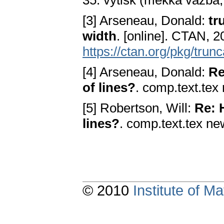
35. výtisk (měkká vazba,
[3] Arseneau, Donald:
tr
width
. [online]. CTAN, 2
https://ctan.org/pkg/trunc
[4] Arseneau, Donald:
Re
of lines?
. comp.text.te
[5] Robertson, Will:
Re: H
lines?
. comp.text.tex n
© 2010
Institute of 