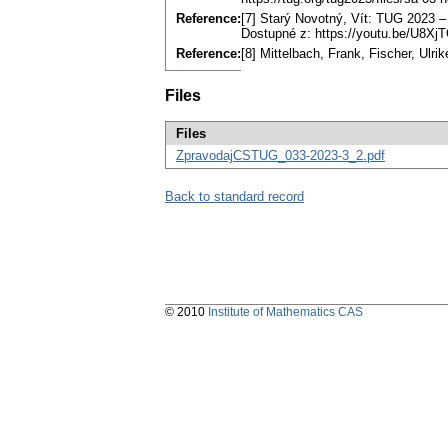
Reference:
[7] Starý Novotný, Vít: TUG 2023 – 
Dostupné z: https://youtu.be/U8Xj
Reference:
[8] Mittelbach, Frank, Fischer, Ul
Files
Files
ZpravodajCSTUG_033-2023-3_2.pdf
Back to standard record
© 2010
Institute of Mathematics CAS