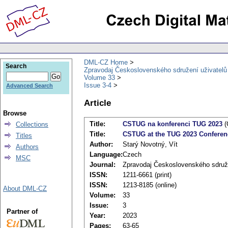
DML-CZ Home
Search
Zpravodaj Československého sdružení uživatel
Volume 33
Issue 3-4
Advanced Search
Article
Browse
Title:
CSTUG na konferenci TUG 2023
(
Collections
Title:
CSTUG at the TUG 2023 Conferen
Titles
Author:
Starý Novotný, Vít
Authors
Language:
Czech
MSC
Journal:
Zpravodaj Československého sdruž
ISSN:
1211-6661 (print)
ISSN:
1213-8185 (online)
About DML-CZ
Volume:
33
Issue:
3
Partner of
Year:
2023
Pages:
63-65