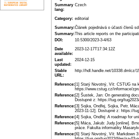
Summary
Czech
lang:
Category:
editorial
Summary:
Článek pojednává o účasti členů 
Summary:
This article reports on the partic
DOI:
10.5300/2023-3-4/63
Date
2023-12-17T17:34:12Z
available:
Last
2024-12-15
updated:
Stable
http://hdl.handle.net/10338.dmlcz/
URL:
Reference:
[1] Starý Novotný, Vít: CSTUG na k
https://www.cstug.cz/informace/zpr
Reference:
[2] Šustek, Jan: On generating docu
Dostupné z: https://tug.org/tug2023/f
Reference:
[3] Sojka, Ondřej, Sojka, Petr, Máca
2023-11-12]. Dostupné z: https://tug
Reference:
[4] Sojka, Ondřej: A roadmap for u
Reference:
[5] Máca, Jakub: Judy.[online]. Brno
práce. Fakulta informatiky Masaryk
Reference:
[6] Starý Novotný, Vít: Markdown 3:
https://tug.org/tug2023/files/sa-0