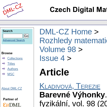
DML-CZ Home
Search
Rozhledy matematic
Advanced Search
Volume 98
Browse
Issue 4
Collections
Titles
Article
Authors
MSC
Kladivová, Terezie
About DML-CZ
Barevné Výhonky
Partner of
fyzikální
,
vol. 98 (2