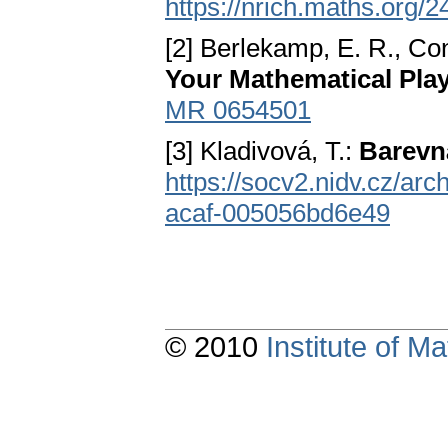
https://nrich.maths.org/2
[2] Berlekamp, E. R., Co
Your Mathematical Pla
MR 0654501
[3] Kladivová, T.:
Barevn
https://socv2.nidv.cz/a
acaf-005056bd6e49
© 2010
Institute of 