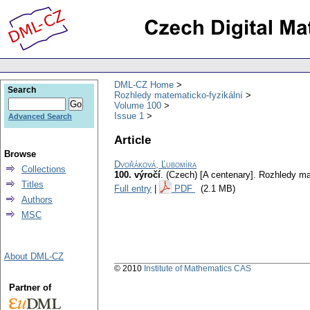
DML-CZ Home
Search
Rozhledy matematicko-fyzikální
Volume 100
Issue 1
Advanced Search
Article
Browse
Dvořáková, Ľubomíra
Collections
100. výročí
.
(Czech) [A centenary].
Rozhledy ma
Titles
Full entry
|
PDF
(2.1 MB)
Authors
MSC
About DML-CZ
© 2010
Institute of Mathematics CAS
Partner of