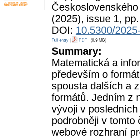
Československého 
(2025), issue 1
,
pp.
DOI:
10.5300/2025-
Full entry
|
PDF
(0.9 MB)
Summary:
Matematická a inf
především o formát
spousta dalších a 
formátů. Jedním z n
vývoji v posledníc
podrobněji v tomto
webové rozhraní p