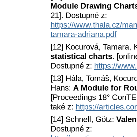
Module Drawing Charts
21]. Dostupné z:
https://www.thala.cz/man
tamara-adriana.pdf
[12] Kocurová, Tamara, 
statistical charts
. [onli
Dostupné z:
https://www.t
[13] Hála, Tomáš, Kocur
Hans:
A Module for Ro
[Proceedings 18° ConTEX
také z:
https://articles.c
[14] Schnell, Götz:
Valen
Dostupné z: