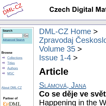
DML-CZ Home
Search
Zpravodaj Českoslo
Advanced Search
Volume 35
Browse
Issue 1-4
Collections
Titles
Article
Authors
MSC
Slámová, Jana
About DML-CZ
Co se děje ve svě
Partner of
Happening in the W