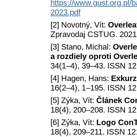
https://www.gust.org.pl/
2023.pdf
[2] Novotný, Vít:
Overlea
Zpravodaj CSTUG. 2021,
[3] Stano, Michal:
Overle
a rozdiely oproti Overl
34(1–4), 39–43. ISSN 12
[4] Hagen, Hans:
Exkurz
16(2–4), 1–195. ISSN 12
[5] Zýka, Vít:
Článek Con
18(4), 200–208. ISSN 12
[6] Zýka, Vít:
Logo ConTe
18(4), 209–211. ISSN 12