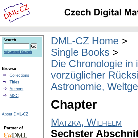
DML-CZ Home
Search
Single Books
Advanced Search
Die Chronologie in
Browse
vorzüglicher Rücks
Collections
Titles
Astronomie, Weltge
Authors
MSC
Chapter
About DML-CZ
Matzka, Wilhelm
Partner of
Sechster Abschnit