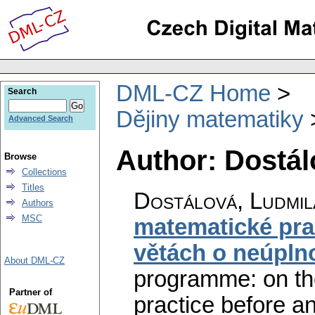
DML-CZ Home
Search
Dějiny matematiky
Advanced Search
Author: Dostál
Browse
Collections
Titles
Dostálová, Ludmil
Authors
MSC
matematické pra
větách o neúplno
About DML-CZ
programme: on th
Partner of
practice before a