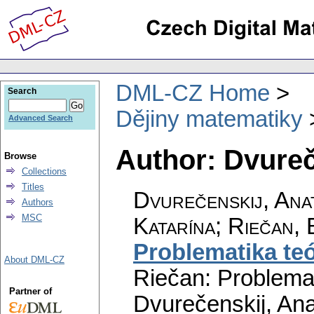
DML-CZ Home
Search
Dějiny matematiky
Advanced Search
Author: Dvureč
Browse
Collections
Titles
Dvurečenskij, Anat
Authors
MSC
Katarína; Riečan, 
Problematika teó
About DML-CZ
Riečan: Problemat
Partner of
Dvurečenskij, Ana