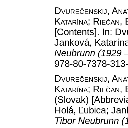
Dvurečenskij, Anat
Katarína; Riečan, 
[Contents].
In: Dvu
Janková, Katarína
Neubrunn (1929 
978-80-7378-313
Dvurečenskij, Anat
Katarína; Riečan, 
(Slovak) [Abbrevia
Holá, Ľubica; Jan
Tibor Neubrunn (