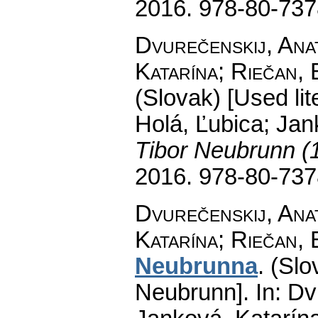
2016. 978-80-737
Dvurečenskij, Anat
Katarína; Riečan, 
(Slovak) [Used lit
Holá, Ľubica; Jan
Tibor Neubrunn (
2016. 978-80-737
Dvurečenskij, Anat
Katarína; Riečan, 
Neubrunna
.
(Slo
Neubrunn].
In: Dv