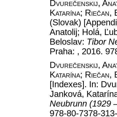
Dvurečenskij, Anat
Katarína; Riečan, 
(Slovak) [Appendi
Anatolij; Holá, Ľu
Beloslav:
Tibor N
Praha: , 2016. 9
Dvurečenskij, Anat
Katarína; Riečan, 
[Indexes].
In: Dvur
Janková, Katarína
Neubrunn (1929 
978-80-7378-313