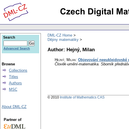
DML-CZ Home
Search
Dějiny matematiky
Author: Hejný, Milan
Advanced Search
Hejný, Milan
:
Objevování neeukleidovské g
Browse
Člověk-umění-matematika. Sborník přednášek
Collections
Titles
Authors
MSC
© 2010
Institute of Mathematics CAS
About DML-CZ
Partner of