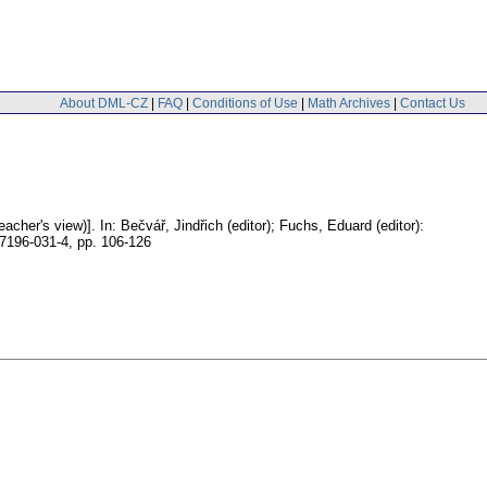
About DML-CZ
|
FAQ
|
Conditions of Use
|
Math Archives
|
Contact Us
acher's view)].
In: Bečvář, Jindřich (editor); Fuchs, Eduard (editor):
-7196-031-4,
pp. 106-126