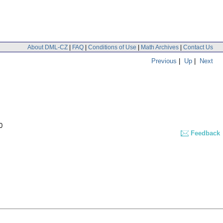
About DML-CZ
|
FAQ
|
Conditions of Use
|
Math Archives
|
Contact Us
Previous
|
Up
|
Next
0
Feedback