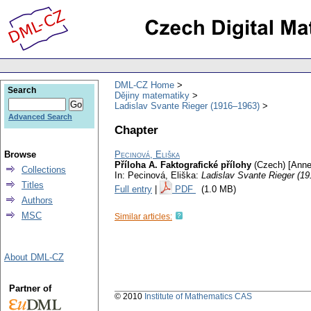
DML-CZ Home
Search
Dějiny matematiky
Ladislav Svante Rieger (1916–1963)
Advanced Search
Chapter
Browse
Pecinová, Eliška
Příloha A. Faktografické přílohy
(Czech) [Anne
Collections
In: Pecinová, Eliška:
Ladislav Svante Rieger (1
Titles
Full entry
|
PDF
(1.0 MB)
Authors
MSC
Similar articles:
About DML-CZ
Partner of
© 2010
Institute of Mathematics CAS