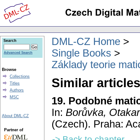
DML-CZ Home
Search
Single Books
Advanced Search
Základy teorie mati
Browse
Collections
Similar article
Titles
Authors
MSC
19. Podobné mati
In:
Borůvka, Otakar
About DML-CZ
(Czech).
Praha: Ac
Partner of
-> Back to chapter