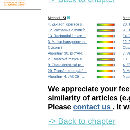
Method LSI
Met
4. Základní operace s ...
20. 
12. Poznámka o maticíc...
9. Ch
13. Racionální funkce ...
14. C
3. Matice transponovan...
12. 
Cvičení 3
Obs
Algoritmy. 30. BRYAN. ...
7. Ve
2. Čtvercová matice a ...
13. 
9. Charakteristická ro...
4. Z
20. Transformace párů ...
3. M
Algoritmy. 4. JACOBI. ...
Mati
We appreciate your fe
similarity of articles (e
Please
contact us
. It 
-> Back to chapter