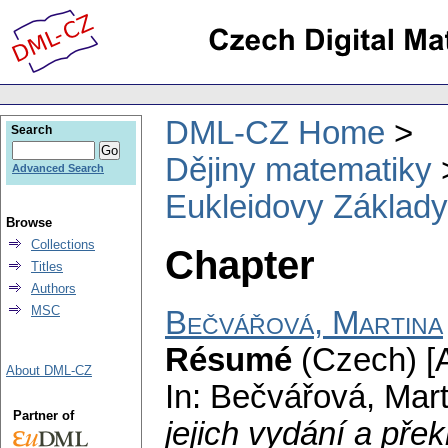
DML-CZ Home
Search
Dějiny matematiky
Advanced Search
Eukleidovy Základy,
Browse
Collections
Chapter
Titles
Authors
MSC
Bečvářová, Martina
Résumé
(Czech) [A
About DML-CZ
In: Bečvářová, Mar
Partner of
jejich vydání a pře