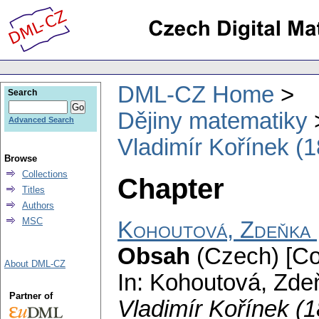
DML-CZ Home
Search
Dějiny matematiky
Advanced Search
Vladimír Kořínek (
Browse
Collections
Chapter
Titles
Authors
MSC
Kohoutová, Zdeňka
Obsah
(Czech) [Co
About DML-CZ
In: Kohoutová, Zdeň
Partner of
Vladimír Kořínek (