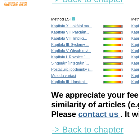
Method LSI
Met
Kapitola X. Lokální ma...
Kapit
Kapitola VII. Parciáln...
Kapit
Kapitola VIII. Implici...
Kapi
Kapitola III. Systémy ...
Kapit
Kapitola V. Obsah rovi...
Kapit
Kapitola I. Rovnice 1....
Kapi
Singulární integrální ...
Kapi
Postačující podmínky s...
Kapit
Metoda variací
Kapi
Kapitola III. Lineární...
Kapit
We appreciate your fe
similarity of articles (e
Please
contact us
. It 
-> Back to chapter