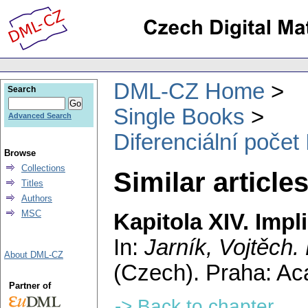
DML-CZ Home
Search
Single Books
Advanced Search
Diferenciální počet 
Browse
Collections
Similar article
Titles
Authors
MSC
Kapitola XIV. Impl
In:
Jarník, Vojtěch
.
About DML-CZ
(Czech).
Praha: Ac
Partner of
-> Back to chapter