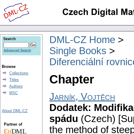
DML-CZ Home
Search
Single Books
Advanced Search
Diferenciální rovn
Browse
Collections
Chapter
Titles
Authors
MSC
Jarník, Vojtěch
Dodatek: Modifika
About DML-CZ
spádu
(Czech) [Sup
Partner of
the method of steep