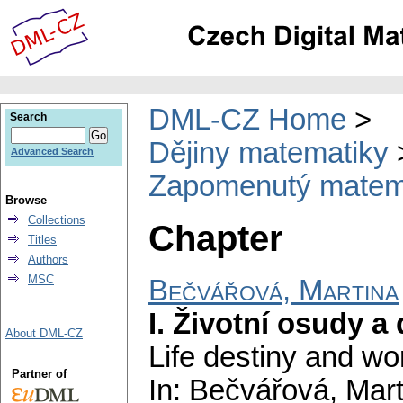
DML-CZ Home
Search
Dějiny matematiky
Advanced Search
Zapomenutý matema
Browse
Collections
Chapter
Titles
Authors
MSC
Bečvářová, Martina
I. Životní osudy a
About DML-CZ
Life destiny and wo
Partner of
In: Bečvářová, Marti