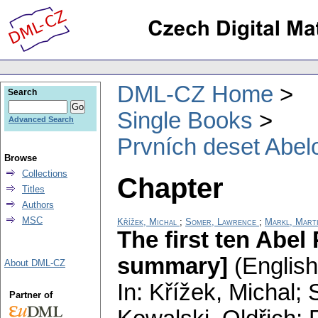
DML-CZ Home
Search
Single Books
Advanced Search
Prvních deset Abel
Browse
Collections
Chapter
Titles
Authors
MSC
Křížek, Michal
;
Somer, Lawrence
;
Markl, Mart
The first ten Abel
summary]
(English
About DML-CZ
In: Křížek, Michal;
Partner of