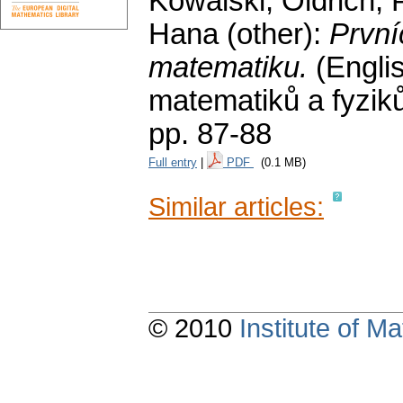
Kowalski, Oldřich; 
Hana (other):
První
matematiku.
(Engli
matematiků a fyzi
pp. 87-88
Full entry
|
PDF
(0.1 MB)
Similar articles:
© 2010
Institute of 