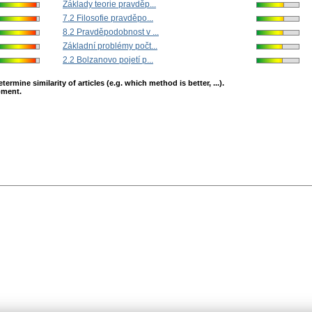
Základy teorie pravděp...
7.2 Filosofie pravděpo...
8.2 Pravděpodobnost v ...
Základní problémy počt...
2.2 Bolzanovo pojetí p...
mine similarity of articles (e.g. which method is better, ...).
opment.