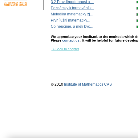
3.2 Pravděpodobnost a ...
Poznámky k formování k...
Metodika matematiky zj...
První užití matematiky...
Co neučíme, a měli byc...
We appreciate your feedback to the methods which deter
Please
contact us
. It will be helpful for future devel
-> Back to chapter
© 2010
Institute of Mathematics CAS