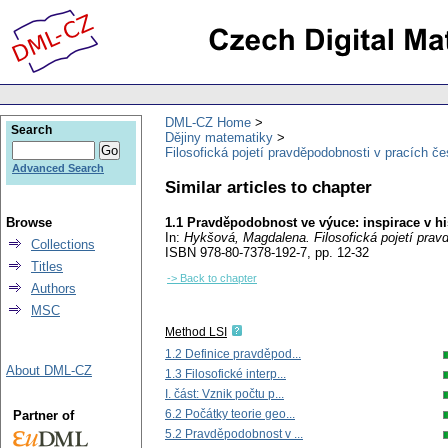
DML-CZ Home
Search
Dějiny matematiky
Filosofická pojetí pravděpodobnosti v pracích č
Advanced Search
Similar articles to chapter
Browse
1.1 Pravděpodobnost ve výuce: inspirace v his
In:
Hykšová, Magdalena
. Filosofická pojetí pra
Collections
ISBN 978-80-7378-192-7,
pp. 12-32
Titles
-> Back to chapter
Authors
MSC
Method LSI
1.2 Definice pravděpod...
About DML-CZ
1.3 Filosofické interp...
I. část: Vznik počtu p...
6.2 Počátky teorie geo...
Partner of
5.2 Pravděpodobnost v ...