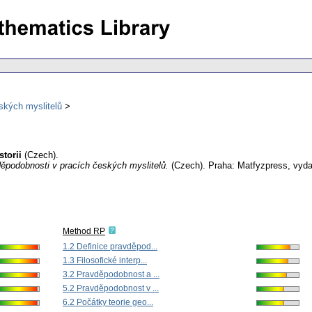
eských myslitelů
torii
(Czech).
vděpodobnosti v pracích českých myslitelů.
(Czech).
Praha: Matfyzpress, vydav
Method RP
1.2 Definice pravděpod...
1.3 Filosofické interp...
3.2 Pravděpodobnost a ...
5.2 Pravděpodobnost v ...
6.2 Počátky teorie geo...