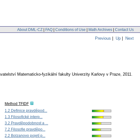
About DML-CZ
|
FAQ
|
Conditions of Use
|
Math Archives
|
Contact Us
Previous
|
Up
|
Next
atelství Matematicko-fyzikální fakulty Univerzity Karlovy v Praze, 2011.
Method TFIDF
1.2 Definice pravděpod...
1.3 Filosofické interp...
3.2 Pravděpodobnost a ...
7.2 Filosofie pravděpo...
2.2 Bolzanovo pojetí p...