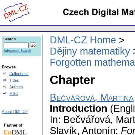
DML-CZ Home
Search
Dějiny matematiky
Advanced Search
Forgotten mathema
Browse
Collections
Chapter
Titles
Authors
MSC
Bečvářová, Martina
Introduction
(Engli
About DML-CZ
In: Bečvářová, Marti
Partner of
Slavík, Antonín:
Fo