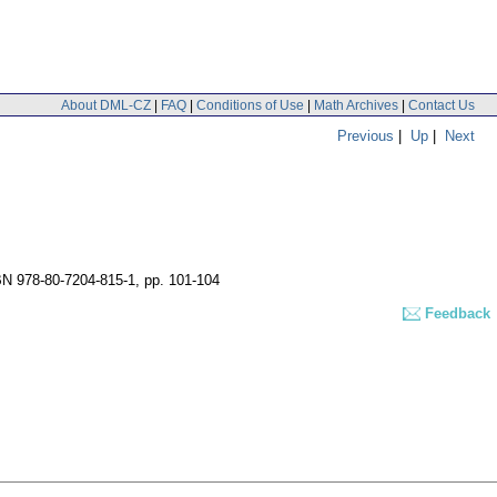
About DML-CZ
|
FAQ
|
Conditions of Use
|
Math Archives
|
Contact Us
Previous
|
Up
|
Next
BN 978-80-7204-815-1,
pp. 101-104
Feedback