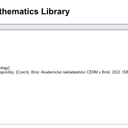
ology].
ngvistiky.
(Czech).
Brno: Akademické nakladatelství CERM v Brně, 2012. IS