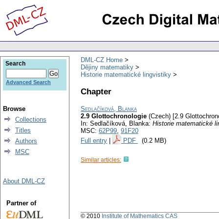
DML-CZ Home
Search
Dějiny matematiky
Historie matematické lingvistiky
Advanced Search
Chapter
Browse
Sedlačíková, Blanka
2.9 Glottochronologie
(Czech) [2.9 Glottochron
Collections
In: Sedlačíková, Blanka:
Historie matematické li
Titles
MSC:
62P99
,
91F20
Full entry
|
PDF
(0.2 MB)
Authors
MSC
Similar articles:
About DML-CZ
Partner of
© 2010
Institute of Mathematics CAS