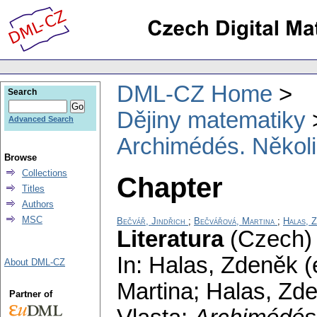
DML-CZ Home
Search
Dějiny matematiky
Advanced Search
Archimédés. Několik
Browse
Collections
Chapter
Titles
Authors
MSC
Bečvář, Jindřich
;
Bečvářová, Martina
;
Halas, 
Literatura
(Czech) 
In: Halas, Zdeněk (
About DML-CZ
Martina; Halas, Zd
Partner of