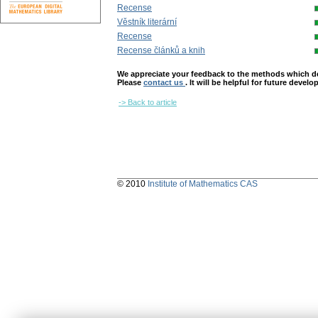
Recense
Věstník literární
Recense
Recense článků a knih
We appreciate your feedback to the methods which deter
Please
contact us
. It will be helpful for future devel
-> Back to article
© 2010
Institute of Mathematics CAS