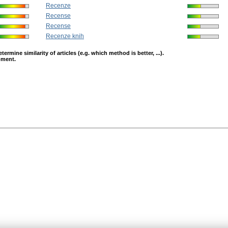
Recenze
Recense
Recense
Recenze knih
mine similarity of articles (e.g. which method is better, ...).
opment.