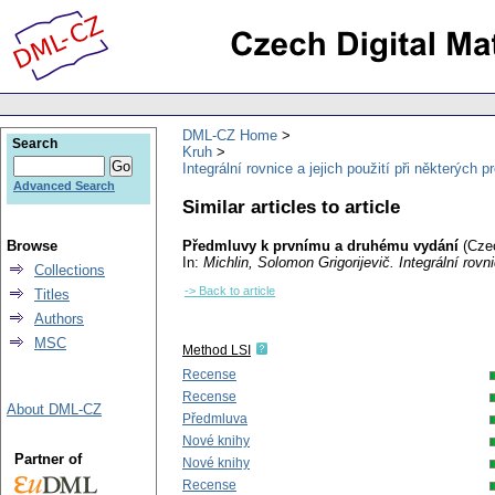
DML-CZ Home
Search
Kruh
Integrální rovnice a jejich použití při některýc
Advanced Search
Similar articles to article
Browse
Předmluvy k prvnímu a druhému vydání
(Cze
In:
Michlin, Solomon Grigorijevič
. Integrální rov
Collections
-> Back to article
Titles
Authors
MSC
Method LSI
Recense
Recense
About DML-CZ
Předmluva
Nové knihy
Partner of
Nové knihy
Recense