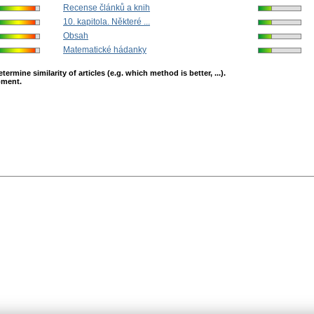
Recense článků a knih
10. kapitola. Některé ...
Obsah
Matematické hádanky
mine similarity of articles (e.g. which method is better, ...).
opment.