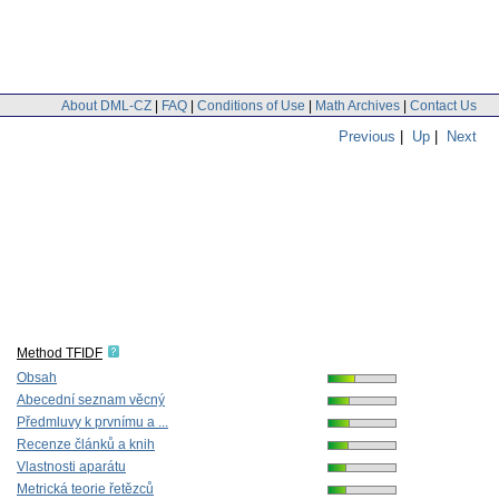
About DML-CZ
|
FAQ
|
Conditions of Use
|
Math Archives
|
Contact Us
Previous
|
Up
|
Next
Method TFIDF
Obsah
Abecední seznam věcný
Předmluvy k prvnímu a ...
Recenze článků a knih
Vlastnosti aparátu
Metrická teorie řetězců