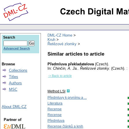
DML-CZ Home
Search
Kruh
Řetězové zlomky
Advanced Search
Similar articles to article
Browse
Předmluva překladatelova
(Czech).
In:
Chinčin, A. Ja.
. Řetězové zlomky.
(Czech).
: 
Collections
-> Back to article
Titles
Authors
MSC
Method LSI
Předmluvy k prvnímu a ...
Literatura
About DML-CZ
Recense
Recense
Partner of
Předmluva
Recense článků a knih