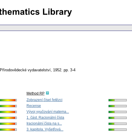
Přírodovědecké vydavatelství, 1952.
pp. 3-4
Method RP
Zobrazení čísel řetězci
Recense
Vývoj vyučování matema...
1. část. Racionální čísla
Iracionální čísla na s...
3. kapitola. Vyšetřová...