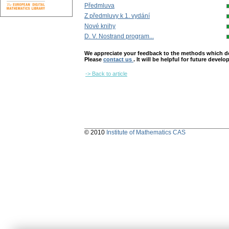
Předmluva
Z předmluvy k 1. vydání
Nové knihy
D. V. Nostrand program...
We appreciate your feedback to the methods which deter
Please
contact us
. It will be helpful for future devel
-> Back to article
© 2010
Institute of Mathematics CAS