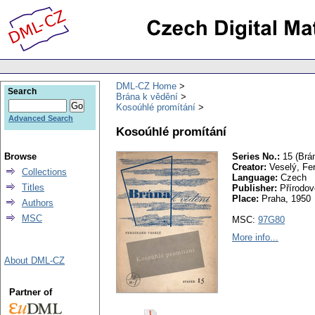
DML-CZ Home
Search
Brána k vědění
Kosoúhlé promítání
Advanced Search
Kosoúhlé promítání
Browse
Series No.:
15 (Brán
Creator:
Veselý, Fe
Collections
Language:
Czech
Titles
Publisher:
Přírodov
Place:
Praha, 1950
Authors
MSC
MSC:
97G80
More info...
About DML-CZ
Partner of