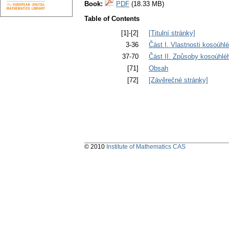
Book:
PDF
(18.33 MB)
Table of Contents
[1]-[2]
[Titulní stránky]
3-36
Část I. Vlastnosti kosoúhl
37-70
Část II. Způsoby kosoúhlé
[71]
Obsah
[72]
[Závěrečné stránky]
© 2010
Institute of Mathematics CAS