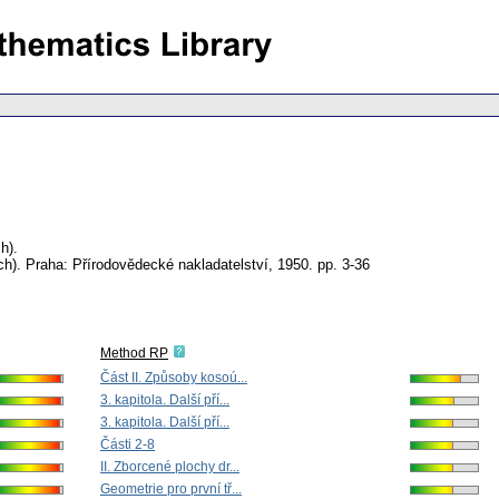
h).
ch).
Praha: Přírodovědecké nakladatelství, 1950.
pp. 3-36
Method RP
Část II. Způsoby kosoú...
3. kapitola. Další pří...
3. kapitola. Další pří...
Části 2-8
II. Zborcené plochy dr...
Geometrie pro první tř...