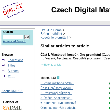
DML-CZ Home
Search
Brána k vědění
Kosoúhlé promítání
Advanced Search
Similar articles to article
Browse
Část I. Vlastnosti kosoúhlého promítání
(Czec
In:
Veselý, Ferdinand
. Kosoúhlé promítání.
(Cze
Collections
-> Back to article
Titles
Authors
MSC
Method LSI
5. Přímá methoda (Voln...
Část II. Způsoby kosoú...
About DML-CZ
2. Prostorový důkaz pl...
3. Řešení Apolloniovy ...
Partner of
6. Zobrazení dvojobrazové
O immaginárných bodech...