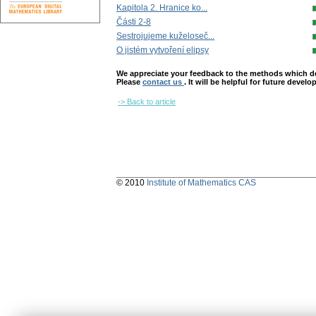
Kapitola 2. Hranice ko...
Části 2-8
Sestrojujeme kuželoseč...
O jistém vytvoření elipsy
We appreciate your feedback to the methods which deter
Please
contact us
. It will be helpful for future devel
-> Back to article
© 2010
Institute of Mathematics CAS