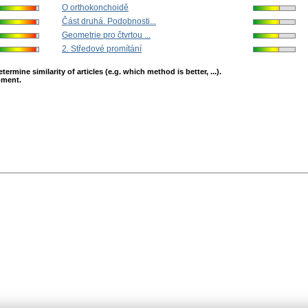
O orthokonchoidě
Část druhá. Podobnosti...
Geometrie pro čtvrtou ...
2. Středové promítání
mine similarity of articles (e.g. which method is better, ...).
opment.