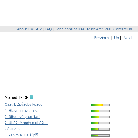
About DML-CZ
|
FAQ
|
Conditions of Use
|
Math Archives
|
Contact Us
Previous
|
Up
|
Next
Method TFIDF
Část II. Způsoby kosoú...
1. Hlavní pravidla stř...
2. Středové promítání
2. Úběžné body a úběžn...
Části 2-8
3. kapitola. Další pří...