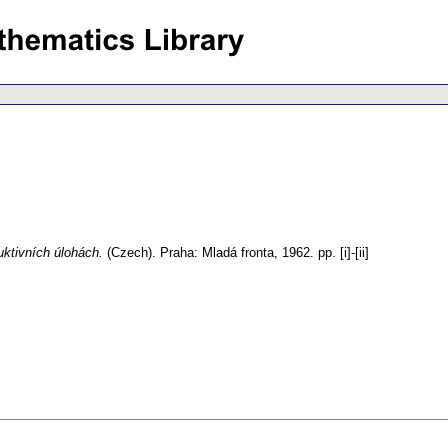
uktivních úlohách.
(Czech).
Praha: Mladá fronta, 1962.
pp. [i]-[ii]