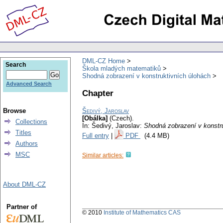
DML-CZ Home
Search
Škola mladých matematiků
Shodná zobrazení v konstruktivních úlohách
Advanced Search
Chapter
Browse
Šedivý, Jaroslav
[Obálka]
(Czech).
Collections
In: Šedivý, Jaroslav:
Shodná zobrazení v konstr
Titles
Full entry
|
PDF
(4.4 MB)
Authors
MSC
Similar articles:
About DML-CZ
Partner of
© 2010
Institute of Mathematics CAS