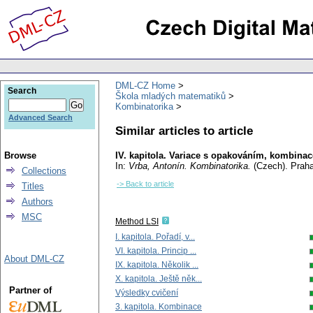
DML-CZ Home
Search
Škola mladých matematiků
Kombinatorika
Advanced Search
Similar articles to article
Browse
IV. kapitola. Variace s opakováním, kombina
In:
Vrba, Antonín
. Kombinatorika.
(Czech).
Praha
Collections
-> Back to article
Titles
Authors
MSC
Method LSI
I. kapitola. Pořadí, v...
VI. kapitola. Princip ...
About DML-CZ
IX. kapitola. Několik ...
X. kapitola. Ještě něk...
Partner of
Výsledky cvičení
3. kapitola. Kombinace