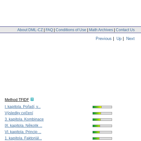
About DML-CZ
|
FAQ
|
Conditions of Use
|
Math Archives
|
Contact Us
Previous
|
Up
|
Next
Method TFIDF
I. kapitola. Pořadí, v...
Výsledky cvičení
3. kapitola. Kombinace
IX. kapitola. Několik ...
VI. kapitola. Princip ...
1. kapitola. Faktoriál...