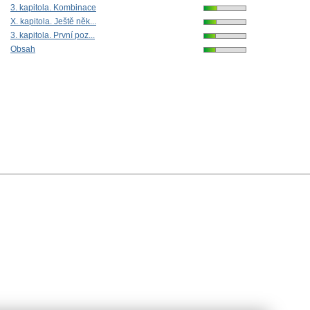
3. kapitola. Kombinace
X. kapitola. Ještě něk...
3. kapitola. První poz...
Obsah