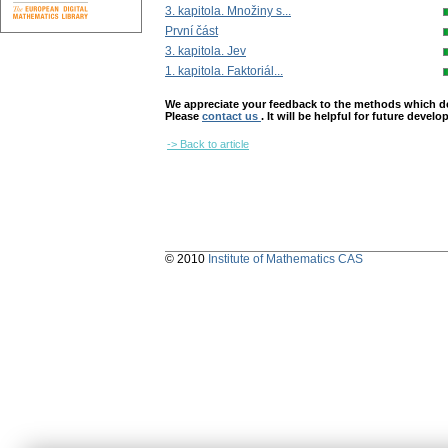
3. kapitola. Množiny s...
První část
3. kapitola. Jev
1. kapitola. Faktoriál...
We appreciate your feedback to the methods which deter
Please
contact us
. It will be helpful for future devel
-> Back to article
© 2010
Institute of Mathematics CAS