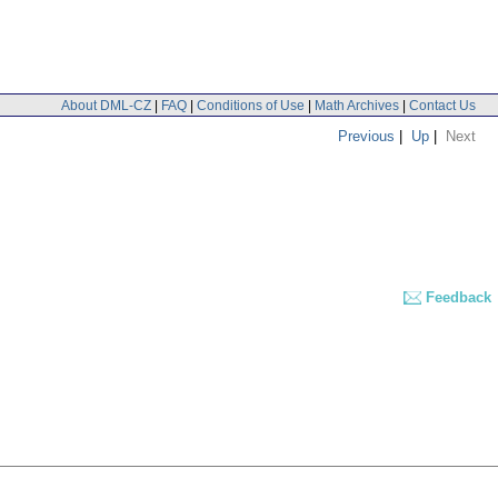
About DML-CZ
|
FAQ
|
Conditions of Use
|
Math Archives
|
Contact Us
Previous
|
Up
|
Next
Feedback