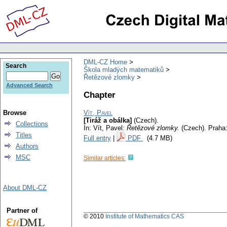
DML-CZ Home
Search
Škola mladých matematiků
Řetězové zlomky
Advanced Search
Chapter
Browse
Vít, Pavel
[Tiráž a obálka]
(Czech).
Collections
In: Vít, Pavel:
Řetězové zlomky.
(Czech).
Praha:
Titles
Full entry
|
PDF
(4.7 MB)
Authors
MSC
Similar articles:
About DML-CZ
Partner of
© 2010
Institute of Mathematics CAS