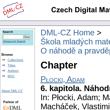
DML-CZ Home
Search
Škola mladých mat
Advanced Search
O náhodě a pravdě
Browse
Collections
Chapter
Titles
Authors
MSC
Płocki, Adam
6. kapitola. Náhod
About DML-CZ
In: Płocki, Adam; M
Partner of
Macháček, Vlastimil 