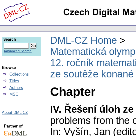
DML-CZ Home
Search
Matematická olymp
Advanced Search
12. ročník matemat
Browse
ze soutěže konané
Collections
Titles
Chapter
Authors
MSC
IV. Řešení úloh ze
About DML-CZ
problems from the c
Partner of
In: Vyšín, Jan (edit