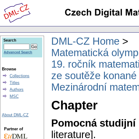
DML-CZ Home
Search
Matematická olymp
Advanced Search
19. ročník matemat
Browse
ze soutěže konané 
Collections
Titles
Mezinárodní matem
Authors
MSC
Chapter
About DML-CZ
Pomocná studijní l
Partner of
literature].