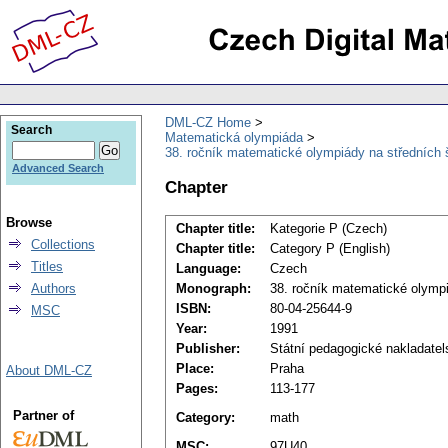
DML-CZ Home
Search
Matematická olympiáda
38. ročník matematické olympiády na středních 
Advanced Search
Chapter
Browse
Chapter title:
Kategorie P (Czech)
Collections
Chapter title:
Category P (English)
Titles
Language:
Czech
Authors
Monograph:
38. ročník matematické olympi
ISBN:
80-04-25644-9
MSC
Year:
1991
Publisher:
Státní pedagogické nakladatel
Place:
Praha
About DML-CZ
Pages:
113-177
Partner of
Category:
math
MSC:
97U40