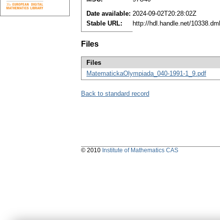
Date available:
2024-09-02T20:28:02Z
Stable URL:
http://hdl.handle.net/10338.d
Files
Files
MatematickaOlympiada_040-1991-1_9.pdf
Back to standard record
© 2010
Institute of Mathematics CAS