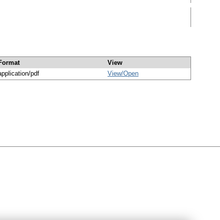
Format
View
application/pdf
View/
Open