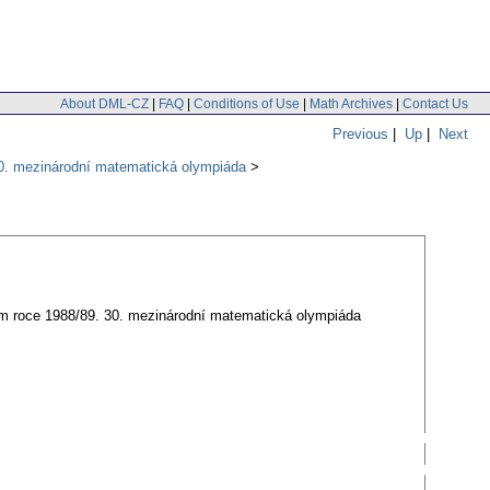
About DML-CZ
|
FAQ
|
Conditions of Use
|
Math Archives
|
Contact Us
Previous
|
Up
|
Next
30. mezinárodní matematická olympiáda
ím roce 1988/89. 30. mezinárodní matematická olympiáda