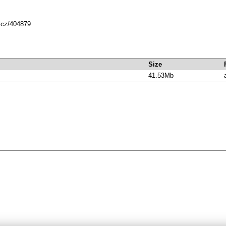
mlcz/404879
Size
41.53Mb