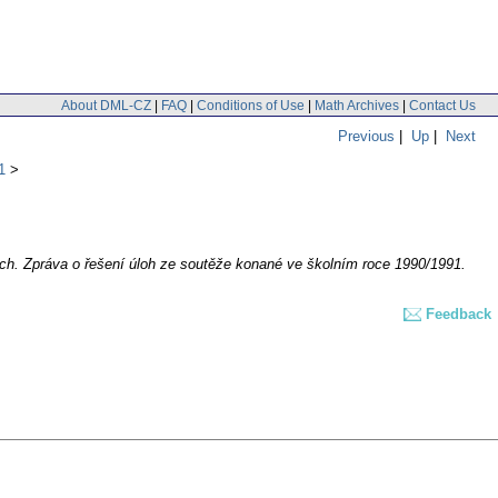
About DML-CZ
|
FAQ
|
Conditions of Use
|
Math Archives
|
Contact Us
Previous
|
Up
|
Next
1
ch. Zpráva o řešení úloh ze soutěže konané ve školním roce 1990/1991.
Feedback