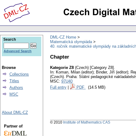
DML-CZ Home
Search
Matematická olympiáda
40. ročník matematické olympiády na základních
Advanced Search
Chapter
Browse
Kategorie Z8
(Czech) [Category Z8].
In: Koman, Milan (editor); Binder, Jiří (editor); R
Collections
(Czech).
Praha: Státní pedagogické nakladatelst
Titles
MSC:
97U40
Full entry
|
PDF
(14.5 MB)
Authors
MSC
About DML-CZ
© 2010
Institute of Mathematics CAS
Partner of